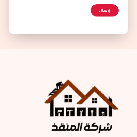
ا
*
ك
ل
إرسال
ت
ة
ر
*
و
ن
ى
*