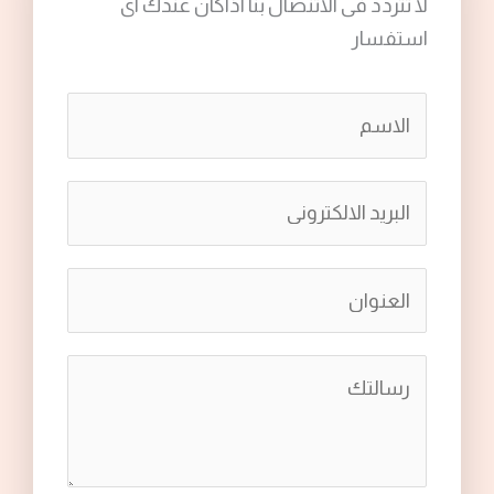
لا تتردد فى الاتنصال بنا اذاكان عندك اى
استفسار
ا
ل
ا
ا
س
ل
م
ب
*
ا
ر
ل
ي
ع
د
ا
ن
ا
ل
و
ل
ر
ا
ا
س
ن
ل