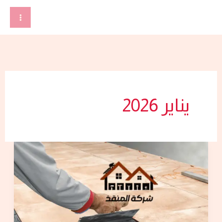
خطي
لى
لمحتوى
يناير 2026
شركة
تركيب
سيراميك
في
الشارقة