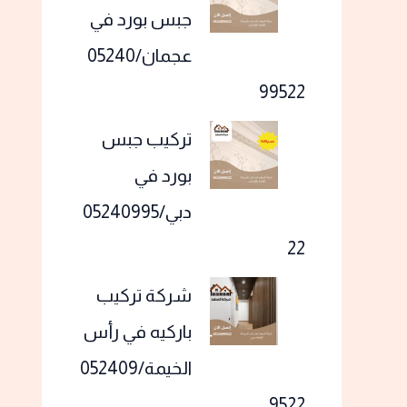
جبس بورد في
عجمان/05240
99522
تركيب جبس
بورد في
دبي/05240995
22
شركة تركيب
باركيه في رأس
الخيمة/052409
9522