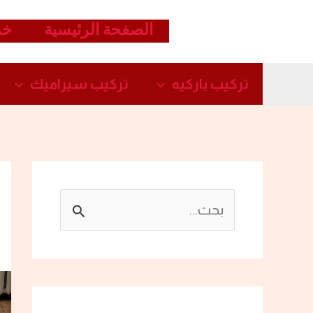
خطي
الصفحة الرئيسية
خد
لى
لمحتوى
تركيب باركيه
تركيب سيراميك​
ا
ل
ب
ح