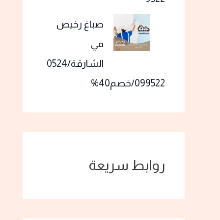
صباغ رخيص
في
الشارقة/0524
099522/خصم40%
روابط سريعة