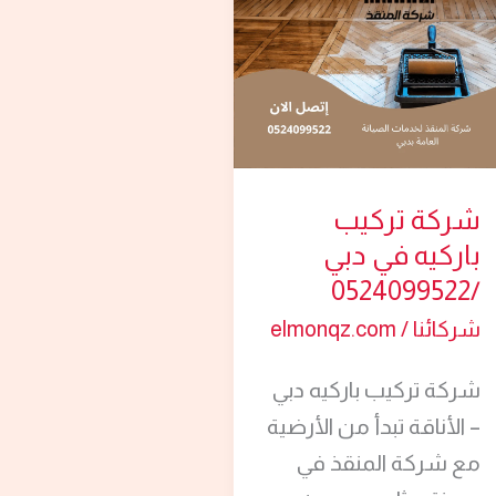
باركيه
في
دبي
/0524099522
شركة تركيب
باركيه في دبي
/0524099522
شركائنا
/
elmonqz.com
شركة تركيب باركيه دبي
– الأناقة تبدأ من الأرضية
مع شركة المنقذ في