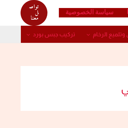
تواص
سياسة الخصوصية
ل
معنا
وتلميع الرخام​
تركيب جبس بورد​
ي