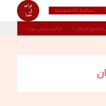
تواص
سياسة الخصوصية
ل
معنا
وتلميع الرخام​
تركيب جبس بورد​
ان