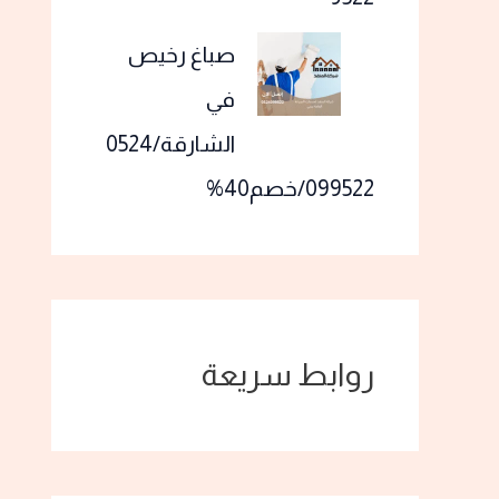
صباغ رخيص
في
الشارقة/0524
099522/خصم40%
روابط سريعة