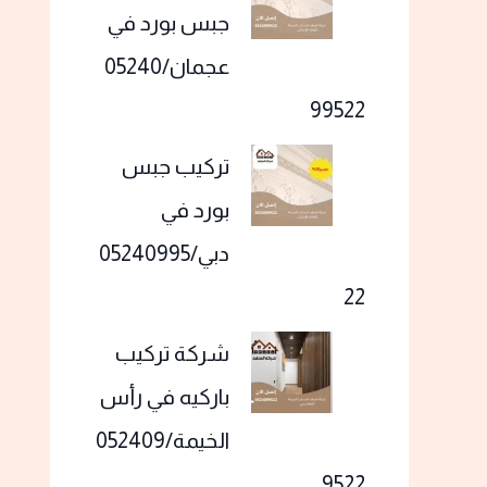
جبس بورد في
عجمان/05240
99522
تركيب جبس
بورد في
دبي/05240995
22
شركة تركيب
باركيه في رأس
الخيمة/052409
9522