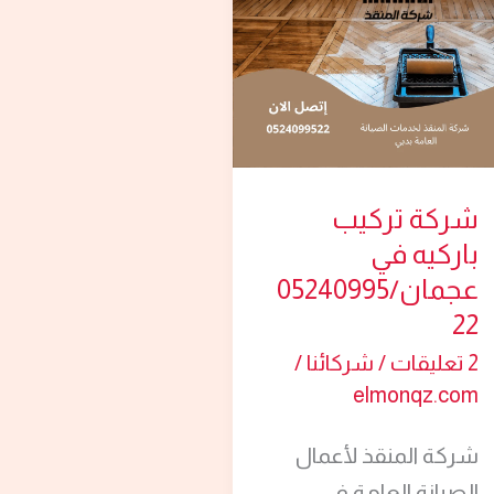
باركيه
في
عجمان/0524099522
شركة تركيب
باركيه في
عجمان/05240995
22
2 تعليقات
/
شركائنا
/
elmonqz.com
شركة المنقذ لأعمال
الصيانة العامة في