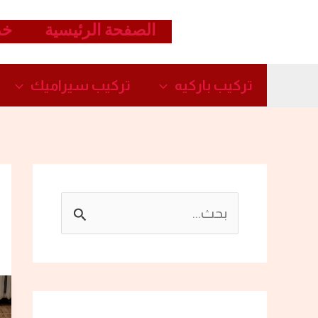
خطي
الصفحة الرئيسية
خد
لى
لمحتوى
تركيب باركيه
تركيب سيراميك​
ا
ل
ب
ح