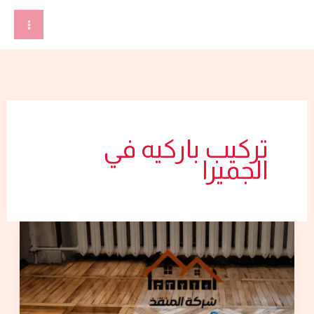
خطي
لى
لمحتوى
تركيب باركيه في
الجميرا
شركة
تركيب
باركيه
في