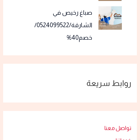
صباغ رخيص في
الشارقة/0524099522/
خصم40%
روابط سريعة
تواصل معنا