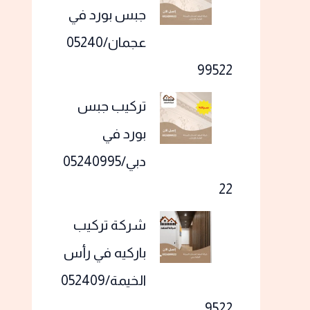
جبس بورد في
عجمان/05240
99522
تركيب جبس
بورد في
دبي/05240995
22
شركة تركيب
باركيه في رأس
الخيمة/052409
9522