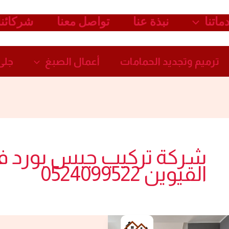
ماتنا
نبذة عنا
تواصل معنا
شركائنا
ترميم وتجديد الحمامات​
أعمال الصبغ​
جلى 
شركة تركيب جبس بورد ف
القيوين 0524099522
شركة