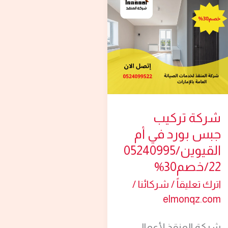
تركيب
جبس
بورد
في
أم
القيوين/0524099522/
خصم30%
شركة تركيب
جبس بورد في أم
القيوين/05240995
22/خصم30%
اترك تعليقاً
/
شركائنا
/
elmonqz.com
شركة المنقذ لأعمال