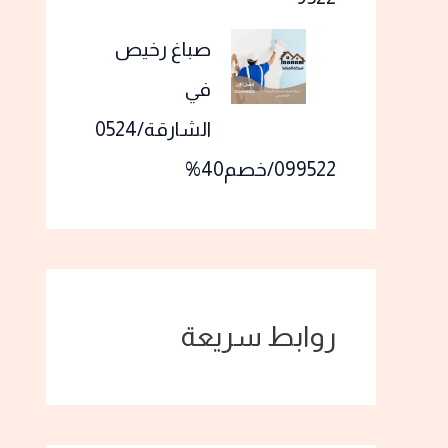
صباغ رخيص
في
الشارقة/0524
099522/خصم40%
روابط سريعة