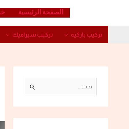
خطي
الصفحة الرئيسية
خد
لى
لمحتوى
تركيب باركيه
تركيب سيراميك​
ا
ل
ب
ح