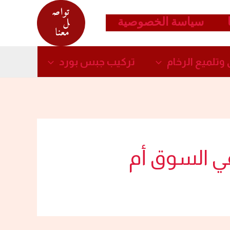
تواص
سياسة الخصوصية
ل
معنا
وتلميع الرخام​
تركيب جبس بورد​
ي السوق أم