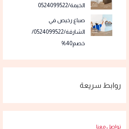
الخيمة/0524099522
صباغ رخيص في
الشارقة/0524099522/
خصم40%
روابط سريعة
تواصل معنا