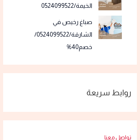
الخيمة/0524099522
صباغ رخيص في
الشارقة/0524099522/
خصم40%
روابط سريعة
تواصل معنا