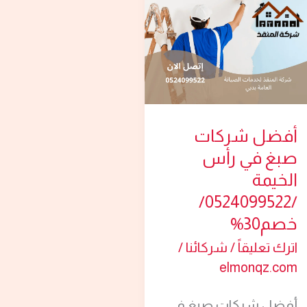
صبغ
في
رأس
الخيمة
/0524099522/
خصم30%
أفضل شركات
صبغ في رأس
الخيمة
/0524099522/
خصم30%
اترك تعليقاً
/
شركائنا
/
elmonqz.com
أفضل شركات صبغ في