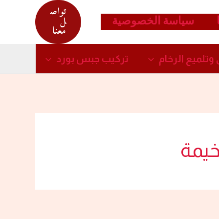
تواص
سياسة الخصوصية
ل
معنا
وتلميع الرخام​
تركيب جبس بورد​
خيمة