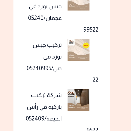
جبس بورد في
عجمان/05240
99522
تركيب جبس
بورد في
دبي/05240995
22
شركة تركيب
باركيه في رأس
الخيمة/052409
9522