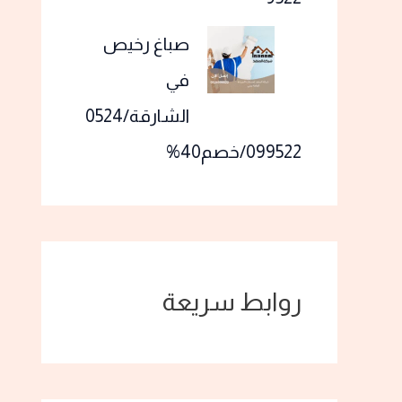
صباغ رخيص
في
الشارقة/0524
099522/خصم40%
روابط سريعة