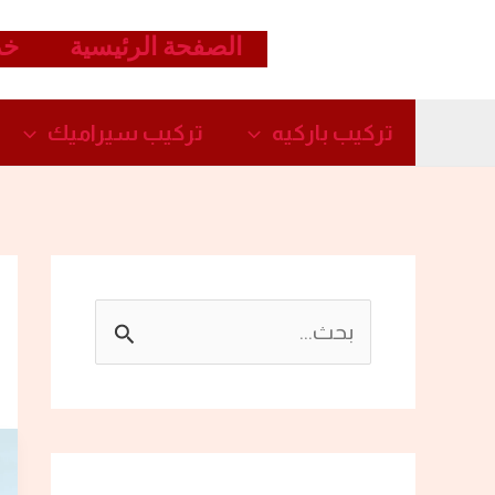
خطي
الصفحة الرئيسية
خد
لى
لمحتوى
تركيب باركيه
تركيب سيراميك​
ا
ل
ب
ح