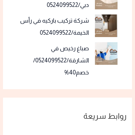
دبي/0524099522
شركة تركيب باركيه في رأس
الخيمة/0524099522
صباغ رخيص في
الشارقة/0524099522/
خصم40%
روابط سريعة