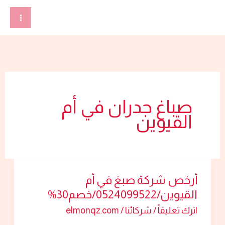
خطي
لى
لمحتوى
صباغ جدران في أم
القيوين
أرخص شركة صبغ في أم
أرخص
القيوين/0524099522/خصم30%
شركة
صبغ
اترك تعليقاً
/
شركائنا
/
elmonqz.com
في