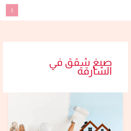
خطي
لى
لمحتوى
صبغ شقق في
الشارقة
شركة
صبغ
في
الشارقة