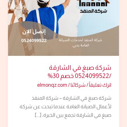
/0524099522
خصم
30%
شركة صبغ في الشارقة
/0524099522 خصم 30%
اترك تعليقاً
/
شركائنا
/
elmonqz.com
شركة صبغ في الشارقة – شركة المنقذ
لأعمال الصيانة العامة عندما تبحث عن شركة
صبغ في الشارقة تجمع بين الخبرة، […]