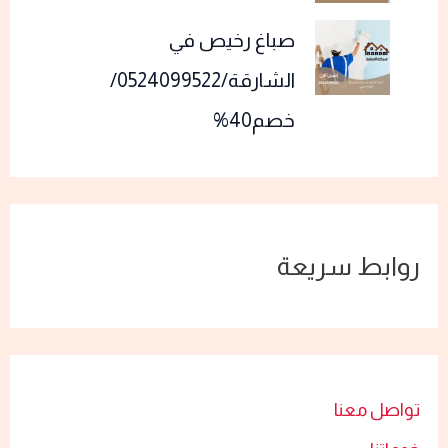
صباغ رخيص في
الشارقة/0524099522/
خصم40%
روابط سريعة
تواصل معنا