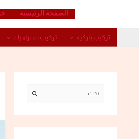
خطي
الصفحة الرئيسية
خد
لى
لمحتوى
تركيب باركيه
تركيب سيراميك​
ا
ل
ب
ح