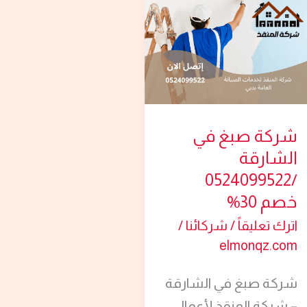
في
الشارقة
/0524099522
خصم
30%
شركة صبغ في
الشارقة
/0524099522
خصم 30%
اترك تعليقاً
/
شركائنا
/
elmonqz.com
شركة صبغ في الشارقة
– شركة المنقذ لأعمال