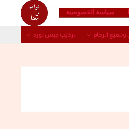
تواص
سياسة الخصوصية
ل
معنا
وتلميع الرخام​
تركيب جبس بورد​