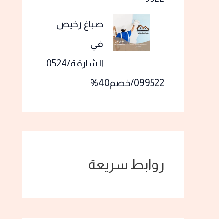
صباغ رخيص
في
الشارقة/0524
099522/خصم40%
روابط سريعة