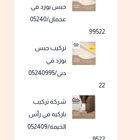
جبس بورد في
عجمان/05240
99522
تركيب جبس
بورد في
دبي/05240995
22
شركة تركيب
باركيه في رأس
الخيمة/052409
9522