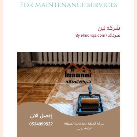
شركة لين
شركائنا
/ By
elmonqz.com