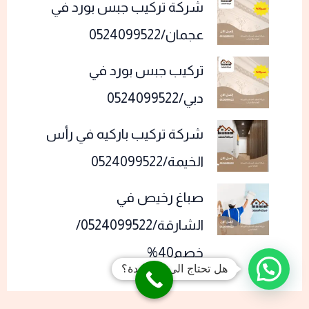
شركة تركيب جبس بورد في
عجمان/0524099522
تركيب جبس بورد في
دبي/0524099522
شركة تركيب باركيه في رأس
الخيمة/0524099522
صباغ رخيص في
الشارقة/0524099522/
خصم40%
هل تحتاج الى مساعدة؟